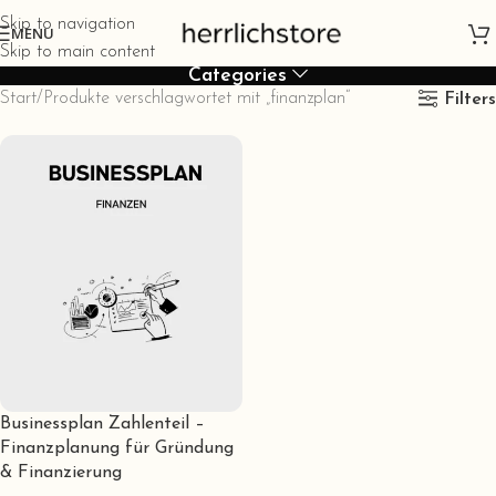
Skip to navigation
MENU
Skip to main content
Categories
Start
Produkte verschlagwortet mit „finanzplan“
Filters
Businessplan Zahlenteil –
Finanzplanung für Gründung
& Finanzierung