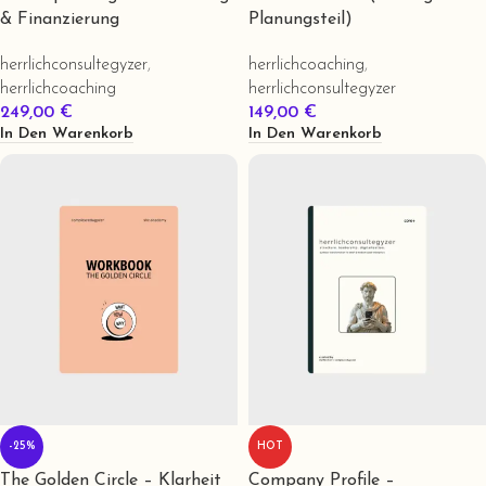
& Finanzierung
Planungsteil)
herrlichconsultegyzer
,
herrlichcoaching
,
herrlichcoaching
herrlichconsultegyzer
249,00
€
149,00
€
In Den Warenkorb
In Den Warenkorb
-25%
HOT
The Golden Circle – Klarheit
Company Profile –