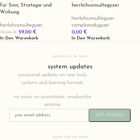
für Sinn, Strategie und
herrlichconsultegyzer
Wirkung
herrlichconsultegyzer
,
herrlichconsultegyzer
complexredugyzer
59,00
€
0,00
€
79,00
€
In Den Warenkorb
In Den Warenkorb
updates from the system
system updates
occasional updates on new tools,
systems and learning formats.
no noise. no promotions. unsubscribe
anytime.
signals from the system