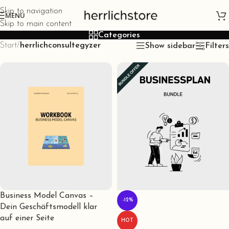
Skip to navigation
MENU
Skip to main content
Categories
Start
/
herrlichconsultegyzer
Show sidebar
Filters
Business Model Canvas –
-12%
Dein Geschäftsmodell klar
auf einer Seite
HOT